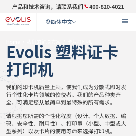
产品和技术咨询，请联系我们
400-820-4021
简体中文
Home
/
我们的解决方案
/
卡片打印机
Evolis 塑料证卡
ENGLISH
(
英语
)
打印机
ENGLISH (US)
(
英语(US)
)
FRANÇAIS
(
法语
)
我们的印卡机质量上乘，使我们成为分散式即时发
行个性化卡片领域的佼佼者。我们的产品种类齐
DEUTSCH
(
德语
)
全，可满足您从最简单到最特殊的所有需求。
ITALIANO
(
意大利语
)
请根据您所需的个性化程度（设计、个人数据、编
码、安全性、耐用性）、打印量（小型、中型或大
型系列）以及卡片的使用寿命来选择打印机。
ESPAÑOL
(
西班牙语
)