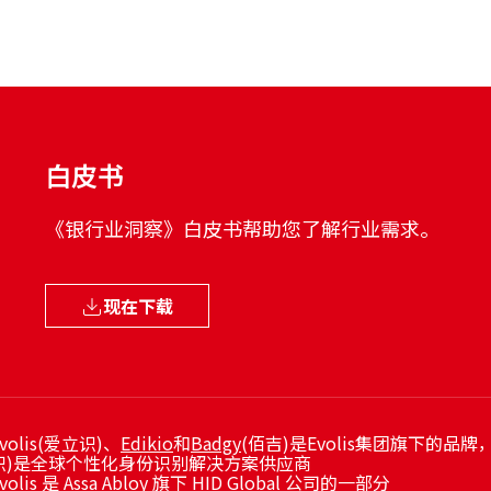
签字板
休闲
政府
白皮书
《银行业洞察》白皮书帮助您了解行业需求。
现在下载
volis(爱立识)、
Edikio
和
Badgy
(佰吉)是Evolis集团旗下的品牌，E
识)是全球个性化身份识别解决方案供应商
volis 是 Assa Abloy 旗下 HID Global 公司的一部分