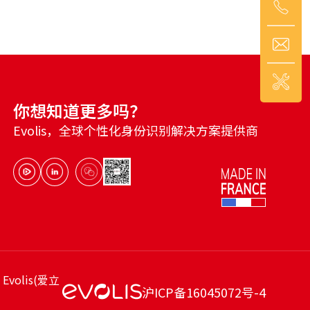
РУССКИЙ
(
俄语
)
日本語
(
日语
)
医疗
交通
PORTUGUÊS
(
葡萄牙语（巴西）
)
你想知道更多吗？
Evolis，全球个性化身份识别解决方案提供商
हिन्दी
(
印地语
)
volis(爱立
沪ICP备16045072号-4