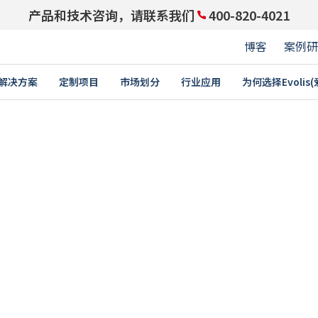
产品和技术咨询，请联系我们
400-820-4021
博客
案例研
解决方案
定制项目
市场划分
行业应用
为何选择Evolis
与领先企业携手同行：成为
PARTNERS ACCESS
身份证
积分卡
培训
禁功能的员工卡
学生证￼
E
卡片打印机
耗材
卡
驾驶执照
教育
企业
卡和礼品卡
交通卡
证卡
银行卡
证
价格标签