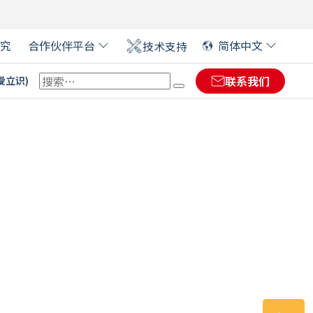
究
合作伙伴平台
简体中文
技术支持
联系我们
(爱立识)
 EVOLIS 合作伙伴
ENGLISH
(
英语
)
ENGLISH (US)
(
英语(US)
)
大型活动证卡
FRANÇAIS
(
法语
)
数字签名￼
DIKIO：塑料价格标签解决
软件
方案
医疗保健卡
DEUTSCH
(
德语
)
零售
金融
艺术展览的标签
ITALIANO
(
意大利语
)
ESPAÑOL
(
西班牙语
)