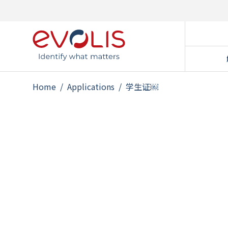
Home
/
Applications
/
学生证￼
国家
带门
会员
预付
访客
学生