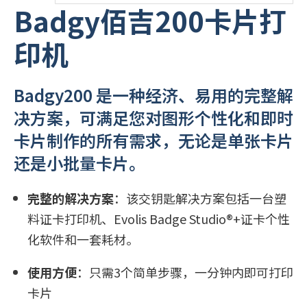
Badgy佰吉200卡片打
РУССКИЙ
(
俄语
)
印机
日本語
(
日语
)
Badgy200 是一种经济、易用的完整解
PORTUGUÊS
(
葡萄牙语（巴西）
)
决方案，可满足您对图形个性化和即时
卡片制作的所有需求，无论是单张卡片
हिन्दी
(
印地语
)
还是小批量卡片。
完整的解决方案
：该交钥匙解决方案包括一台塑
料证卡打印机、Evolis Badge Studio®+证卡个性
化软件和一套耗材。
使用方便
：只需3个简单步骤，一分钟内即可打印
卡片