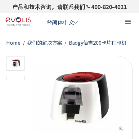
产品和技术咨询，请联系我们
400-820-4021
简体中文
Home
/
我们的解决方案
/
Badgy佰吉200卡片打印机
ENGLISH
(
英语
)
ENGLISH (US)
(
英语(US)
)
FRANÇAIS
(
法语
)
DEUTSCH
(
德语
)
ITALIANO
(
意大利语
)
ESPAÑOL
(
西班牙语
)