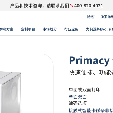
产品和技术咨询，请联系我们
400-820-4021
博客
案例研
解决方案
定制项目
市场划分
行业应用
为何选择Evolis
与领先企业携手同行：成为
PARTNERS ACCESS
Primac
身份证
积分卡
培训
禁功能的员工卡
学生证￼
E
快速便捷、功能
卡片打印机
耗材
卡
驾驶执照
教育
企业
卡和礼品卡
交通卡
单面或双面打印
证卡
银行卡
单面
双面
证
价格标签
编码选项
接触式智能卡
磁条
非