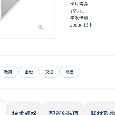
卡片寿命
1至3年
年发卡量
签字板
休闲
30000 以上
政府
政府
金融
交通
零售
技术规格
配置&选项
耗材及