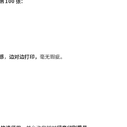
纳
100
张：
感
，
边对边打印，
毫无瑕疵。