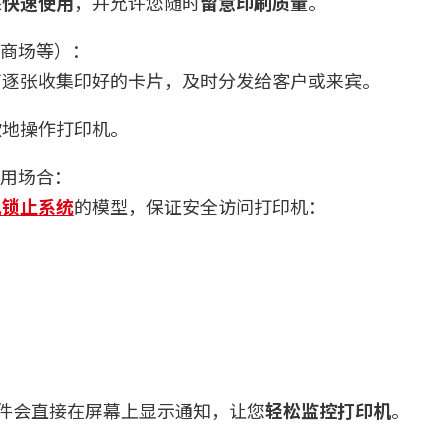
保
快速使用
，并允许您随时
留意印刷质量
。
商场等）：
可逐张收集印好的卡片，及时分发给客户或来宾。
欲地操作打印机。
用场合：
电锁止系统
的模型，保证安全访问打印机：
，
uite® 软件会直接在屏幕上显示通知，让您
轻松监控打印机
。