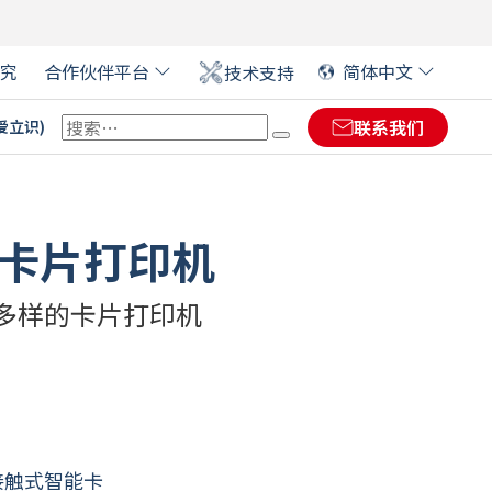
究
合作伙伴平台
简体中文
技术支持
联系我们
(爱立识)
 EVOLIS 合作伙伴
ENGLISH
(
英语
)
ENGLISH (US)
(
英语(US)
)
y 卡片打印机
大型活动证卡
FRANÇAIS
(
法语
)
数字签名￼
DIKIO：塑料价格标签解决
多样的卡片打印机
软件
方案
医疗保健卡
DEUTSCH
(
德语
)
零售
金融
艺术展览的标签
ITALIANO
(
意大利语
)
ESPAÑOL
(
西班牙语
)
接触式智能卡