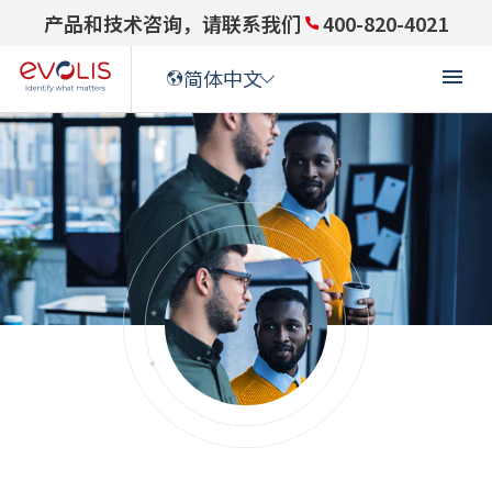
产品和技术咨询，请联系我们
400-820-4021
简体中文
ENGLISH
(
英语
)
ENGLISH (US)
(
英语(US)
)
FRANÇAIS
(
法语
)
DEUTSCH
(
德语
)
ITALIANO
(
意大利语
)
ESPAÑOL
(
西班牙语
)