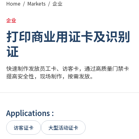
Home
/
Markets
/
企业
РУССКИЙ
(
俄语
)
企业
日本語
(
日语
)
打印商业用证卡及识别
证
PORTUGUÊS
(
葡萄牙语（巴西）
)
हिन्दी
(
印地语
)
快速制作发放员工卡、访客卡，通过高质量门禁卡
提高安全性，现场制作，按需发放。
Applications :
访客证卡
大型活动证卡