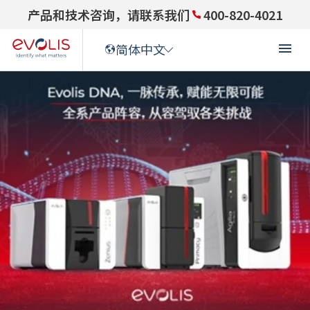
产品和技术咨询，请联系我们
400-820-4021
简体中文
ENGLISH
(
英语
)
ENGLISH (US)
(
英语(US)
)
FRANÇAIS
(
法语
)
DEUTSCH
(
德语
)
ITALIANO
(
意大利语
)
ESPAÑOL
(
西班牙语
)