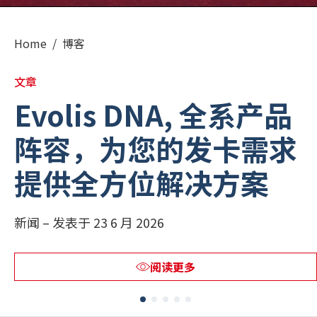
РУССКИЙ
(
俄语
)
Home
/
博客
日本語
(
日语
)
文章
Evolis DNA, 全系产品
PORTUGUÊS
(
葡萄牙语（巴西）
)
阵容，为您的发卡需求
हिन्दी
(
印地语
)
提供全方位解决方案
新闻 – 发表于 23 6 月 2026
阅读更多