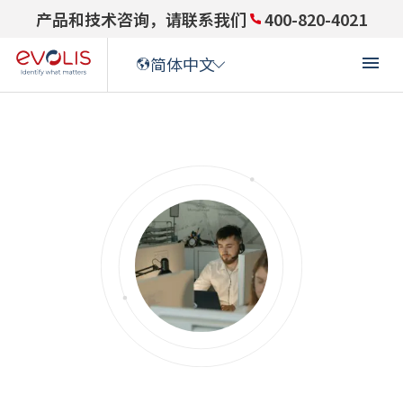
产品和技术咨询，请联系我们
400-820-4021
简体中文
ENGLISH
(
英语
)
ENGLISH (US)
(
英语(US)
)
FRANÇAIS
(
法语
)
DEUTSCH
(
德语
)
ITALIANO
(
意大利语
)
ESPAÑOL
(
西班牙语
)