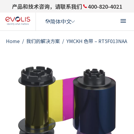
产品和技术咨询，请联系我们
400-820-4021
简体中文
Home
/
我们的解决方案
/
YMCKH 色带 – RT5F013NAA
ENGLISH
(
英语
)
ENGLISH (US)
(
英语(US)
)
FRANÇAIS
(
法语
)
DEUTSCH
(
德语
)
ITALIANO
(
意大利语
)
ESPAÑOL
(
西班牙语
)