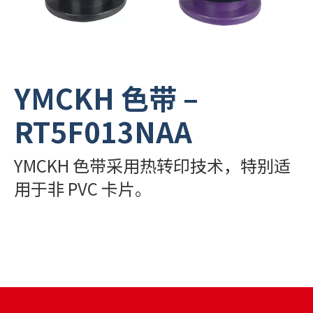
РУССКИЙ
(
俄语
)
日本語
(
日语
)
YMCKH 色带 –
PORTUGUÊS
(
葡萄牙语（巴西）
)
RT5F013NAA
हिन्दी
(
印地语
)
YMCKH 色带采用热转印技术，特别适
用于非 PVC 卡片。