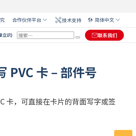
究
合作伙伴平台
简体中文
技术支持
联系我们
(爱立识)
 EVOLIS 合作伙伴
ENGLISH
(
英语
)
ENGLISH (US)
(
英语(US)
)
PVC 卡 – 部件号
大型活动证卡
FRANÇAIS
(
法语
)
数字签名￼
DIKIO：塑料价格标签解决
软件
方案
医疗保健卡
DEUTSCH
(
德语
)
零售
金融
VC 卡，可直接在卡片的背面写字或签
艺术展览的标签
ITALIANO
(
意大利语
)
ESPAÑOL
(
西班牙语
)