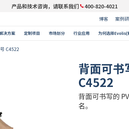
产品和技术咨询，请联系我们
400-820-4021
博客
案例研
解决方案
定制项目
市场划分
行业应用
为何选择Evolis
与领先企业携手同行：成为
号 C4522
PARTNERS ACCESS
背面可书写 
身份证
积分卡
培训
C4522
禁功能的员工卡
学生证￼
E
卡片打印机
耗材
卡
驾驶执照
教育
企业
背面可书写的 P
卡和礼品卡
交通卡
名。
证卡
银行卡
证
价格标签