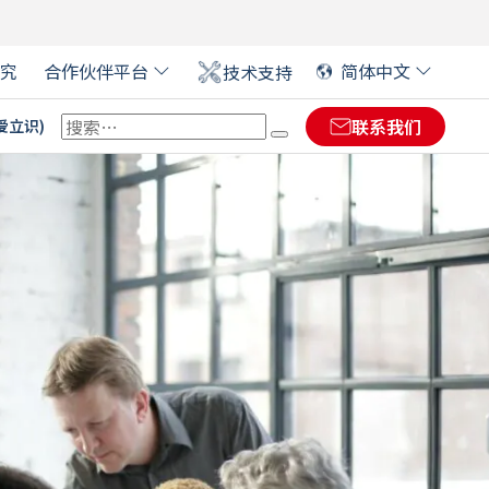
究
合作伙伴平台
简体中文
技术支持
联系我们
(爱立识)
 EVOLIS 合作伙伴
ENGLISH
(
英语
)
ENGLISH (US)
(
英语(US)
)
大型活动证卡
FRANÇAIS
(
法语
)
数字签名￼
DIKIO：塑料价格标签解决
软件
方案
医疗保健卡
DEUTSCH
(
德语
)
零售
金融
艺术展览的标签
ITALIANO
(
意大利语
)
ESPAÑOL
(
西班牙语
)