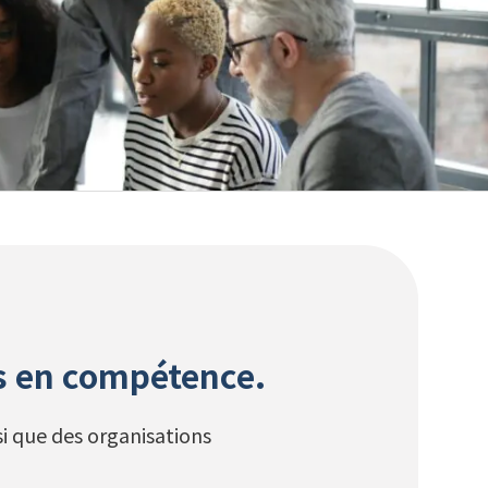
РУССКИЙ
(
俄语
)
日本語
(
日语
)
医疗
交通
PORTUGUÊS
(
葡萄牙语（巴西）
)
हिन्दी
(
印地语
)
rs en compétence.
i que des organisations