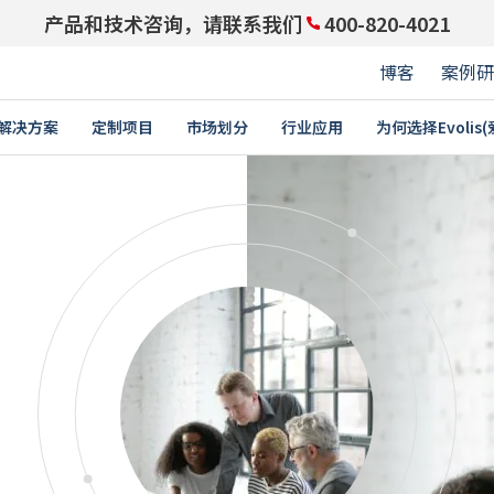
产品和技术咨询，请联系我们
400-820-4021
博客
案例研
解决方案
定制项目
市场划分
行业应用
为何选择Evolis
与领先企业携手同行：成为
PARTNERS ACCESS
身份证
积分卡
培训
禁功能的员工卡
学生证￼
E
卡片打印机
耗材
卡
驾驶执照
教育
企业
卡和礼品卡
交通卡
证卡
银行卡
证
价格标签