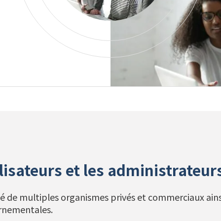
签字板
休闲
政府
ilisateurs et les administrateu
mé de multiples organismes privés et commerciaux ains
rnementales.