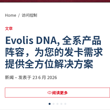
РУССКИЙ
(
俄语
)
Home
/
访问控制
日本語
(
日语
)
文章
Evolis DNA, 全系产品
PORTUGUÊS
(
葡萄牙语（巴西）
)
阵容，为您的发卡需求
हिन्दी
(
印地语
)
提供全方位解决方案
新闻 – 发表于 23 6 月 2026
阅读更多