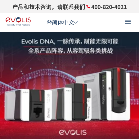
产品和技术咨询，请联系我们
400-820-4021
简体中文
ENGLISH
(
英语
)
ENGLISH (US)
(
英语(US)
)
FRANÇAIS
(
法语
)
DEUTSCH
(
德语
)
ITALIANO
(
意大利语
)
ESPAÑOL
(
西班牙语
)