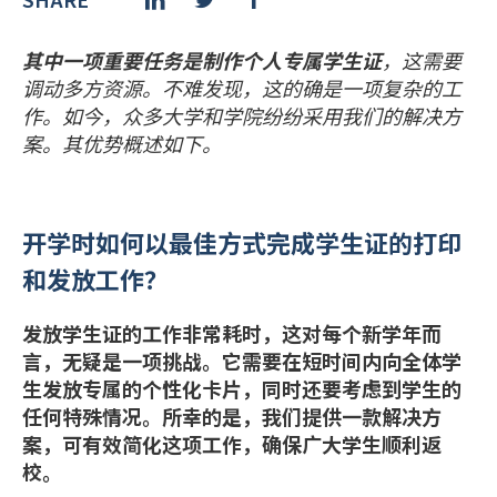
РУССКИЙ
(
俄语
)
其中一项重要任务是制作个人专属学生证
，这需要
调动多方资源。不难发现，这的确是一项复杂的工
日本語
(
日语
)
作。如今，众多大学和学院纷纷采用我们的解决方
案。其优势概述如下。
PORTUGUÊS
(
葡萄牙语（巴西）
)
हिन्दी
(
印地语
)
开学时如何以最佳方式完成学生证的打印
和发放工作？
发放学生证
的工作非常耗时，这对每个新学年而
言，无疑是一项挑战。它需要在短时间内向全体学
生发放专属的个性化卡片，同时还要考虑到学生的
任何特殊情况。所幸的是，我们提供一款解决方
案，可有效简化这项工作，确保广大学生顺利返
校。