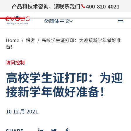
产品和技术咨询，请联系我们
400-820-4021
简体中文
Home
/
博客
/
高校学生证打印：为迎接新学年做好准
备！
ENGLISH
(
英语
)
访问控制
ENGLISH (US)
(
英语(US)
)
高校学生证打印：为迎
FRANÇAIS
(
法语
)
接新学年做好准备！
DEUTSCH
(
德语
)
10 12 月 2021
ITALIANO
(
意大利语
)
ESPAÑOL
(
西班牙语
)
SHARE