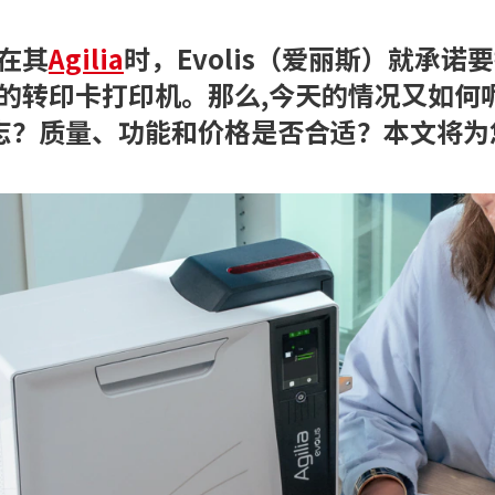
司在其
Agilia
时，Evolis（爱丽斯）就承诺
签字板
好的转印卡打印机
。
那么
,
今天的情况又如何呢？
休闲
政府
志？质量、功能和价格是否合适？本文将为