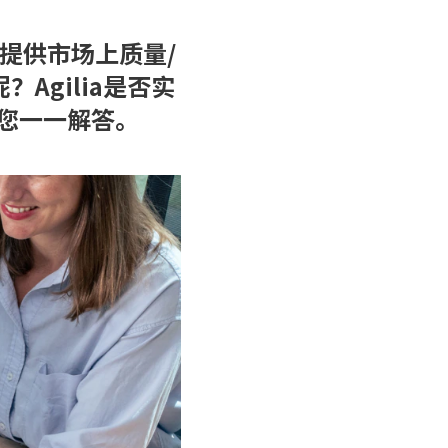
РУССКИЙ
(
俄语
)
要提供市场上质量/
Agilia是否实
日本語
(
日语
)
医疗
交通
您一一解答。
PORTUGUÊS
(
葡萄牙语（巴西）
)
हिन्दी
(
印地语
)