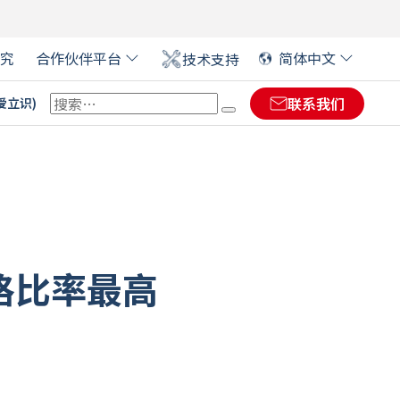
究
合作伙伴平台
简体中文
技术支持
联系我们
(爱立识)
 EVOLIS 合作伙伴
ENGLISH
(
英语
)
ENGLISH (US)
(
英语(US)
)
大型活动证卡
FRANÇAIS
(
法语
)
数字签名￼
DIKIO：塑料价格标签解决
软件
方案
医疗保健卡
价格比率最高
DEUTSCH
(
德语
)
零售
金融
艺术展览的标签
ITALIANO
(
意大利语
)
ESPAÑOL
(
西班牙语
)