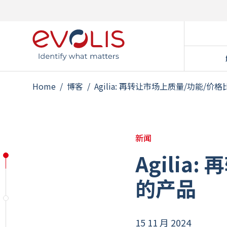
Home
/
博客
/
Agilia: 再转让市场上质量/功能/
国家
新闻
带门
会员
Agili
预付
的产品
访客
学生
15 11 月 2024