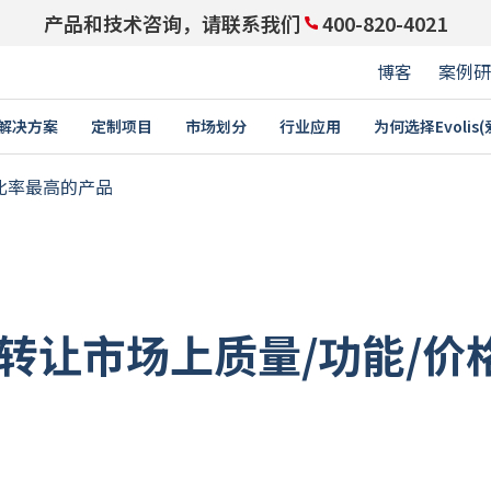
产品和技术咨询，请联系我们
400-820-4021
博客
案例研
解决方案
定制项目
市场划分
行业应用
为何选择Evolis
与领先企业携手同行：成为
价格比率最高的产品
PARTNERS ACCESS
身份证
积分卡
培训
禁功能的员工卡
学生证￼
E
卡片打印机
耗材
卡
驾驶执照
a: 再转让市场上质量/功能/
教育
企业
卡和礼品卡
交通卡
证卡
银行卡
证
价格标签