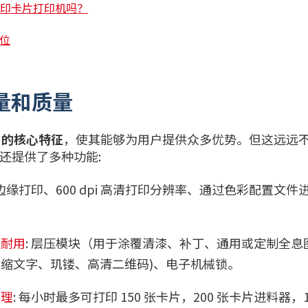
好的转印卡片打印机吗？
位
数量和质量
a 的核心特征
，使其能够为用户提供众多优势。但这远远不是唯
还提供了多种功能:
超边缘打印、600 dpi 高清打印分辨率、通过色彩配置文
久耐用
: 层压模块（用于涂覆清漆、补丁、通用或定制全息
缩文字、玑镂、高清二维码)、电子机械锁。
管理
: 每小时最多可打印 150 张卡片，200 张卡片进料器，