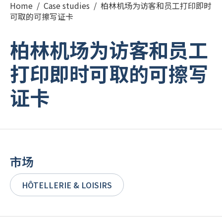
Home
/
Case studies
/
柏林机场为访客和员工打印即时
可取的可擦写证卡
РУССКИЙ
(
俄语
)
柏林机场为访客和员工
日本語
(
日语
)
打印即时可取的可擦写
PORTUGUÊS
(
葡萄牙语（巴西）
)
证卡
हिन्दी
(
印地语
)
市场
HÔTELLERIE & LOISIRS