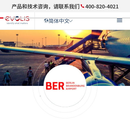
产品和技术咨询，请联系我们
400-820-4021
简体中文
ENGLISH
(
英语
)
ENGLISH (US)
(
英语(US)
)
FRANÇAIS
(
法语
)
DEUTSCH
(
德语
)
ITALIANO
(
意大利语
)
ESPAÑOL
(
西班牙语
)